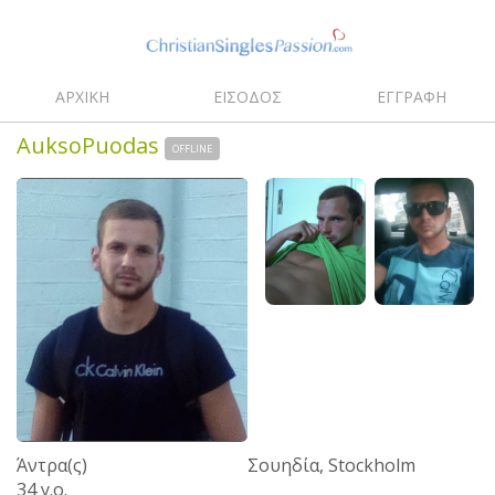
ΑΡΧΙΚΗ
ΕΙΣΟΔΟΣ
ΕΓΓΡΑΦΗ
AuksoPuodas
OFFLINE
Άντρα(ς)
Σουηδία, Stockholm
34 y.o.